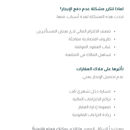
لماذا تتكرر مشكلة عدم دفع الإيجار؟
تحدث هذه المشكلة لعدة أسباب، منها:
ضعف الالتزام المالي لدى بعض المستأجرين
ظروف اقتصادية مفاجئة
غياب العقود الموثقة
تساهل المالك في المتابعة
تأثيرها على ملاك العقارات
عدم تحصيل الإيجار يعني:
خسارة دخل شهري ثابت
تراكم الالتزامات المالية
صعوبة إدارة العقار
زيادة النزاعات القانونية
وهنا يبدأ السؤال المهم:
ما الذي يمكنك فعله قانونياً؟