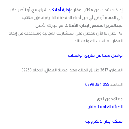
إذا كنت تبحث عن
مكتب عقار
و
إدارة أملاك
او شراء، بيع، أو تأجير عقار
في
الدمام
أو في أي من أحياء المنطقة الشرقية، فإن
مكتب
عبدالعزيز المنصور لإدارة الأملاك
هو خيارك الأمثل.
📞 اتصل بنا الآن لتحصل على استشارتك المجانية ونساعدك في إيجاد
العقار المناسب لك ولعائلتك.
تواصل معنا عن طريق الواتساب
العنوان: 3617 طريق الملك فهد، مدينة العمال، الدمام 32253
الهاتف:
055 384 6399
معتمدون لدى
الهيئة العامة للعقار
شبكة ايجار الالكترونية