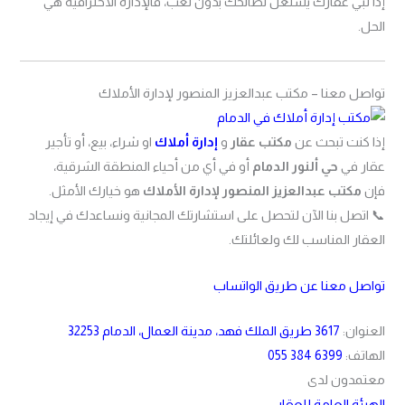
إذا تبي عقارك يشتغل لصالحك بدون تعب، فالإدارة الاحترافية هي
الحل.
تواصل معنا – مكتب عبدالعزيز المنصور لإدارة الأملاك
إذا كنت تبحث عن
مكتب عقار
و
إدارة أملاك
او شراء، بيع، أو تأجير
عقار في
حي ألنور الدمام
أو في أي من أحياء المنطقة الشرقية،
فإن
مكتب عبدالعزيز المنصور لإدارة الأملاك
هو خيارك الأمثل.
📞 اتصل بنا الآن لتحصل على استشارتك المجانية ونساعدك في إيجاد
العقار المناسب لك ولعائلتك.
تواصل معنا عن طريق الواتساب
العنوان:
3617 طريق الملك فهد، مدينة العمال، الدمام 32253
الهاتف:
055 384 6399
معتمدون لدى
الهيئة العامة للعقار