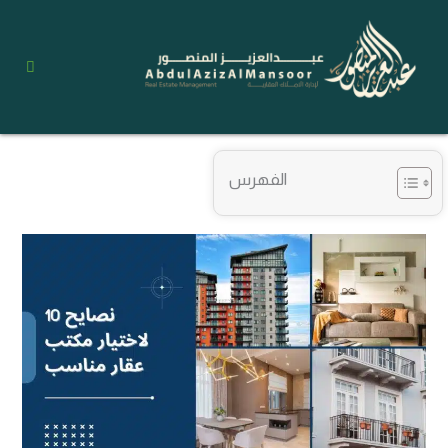
خطي
لى
لمحتوى
الفهرس